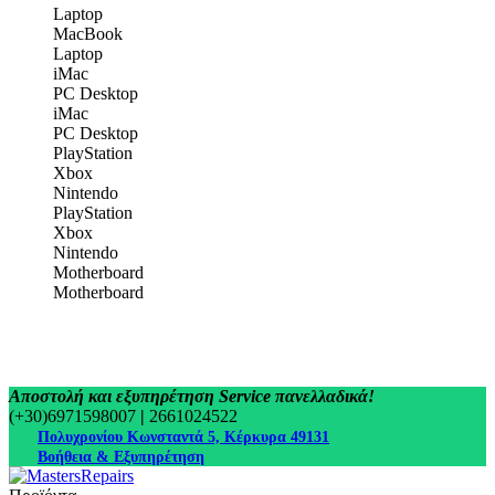
Laptop
MacBook
Laptop
iMac
PC Desktop
iMac
PC Desktop
PlayStation
Xbox
Nintendo
PlayStation
Xbox
Nintendo
Motherboard
Motherboard
Αποστολή και εξυπηρέτηση Service πανελλαδικά!
(+30)6971598007
|
2661024522
Πολυχρονίου Κωνσταντά 5, Κέρκυρα 49131
Βοήθεια & Εξυπηρέτηση