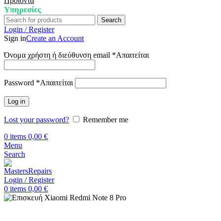
Προϊόντα
Υπηρεσίες
Search
Login / Register
Sign in
Create an Account
Όνομα χρήστη ή διεύθυνση email
*
Απαιτείται
Password
*
Απαιτείται
Log in
Lost your password?
Remember me
0
items
0,00
€
Menu
Search
Login / Register
0
items
0,00
€
Αρχική
Επισκευή Xiaomi
Xiaomi Redmi Note 8 Pro