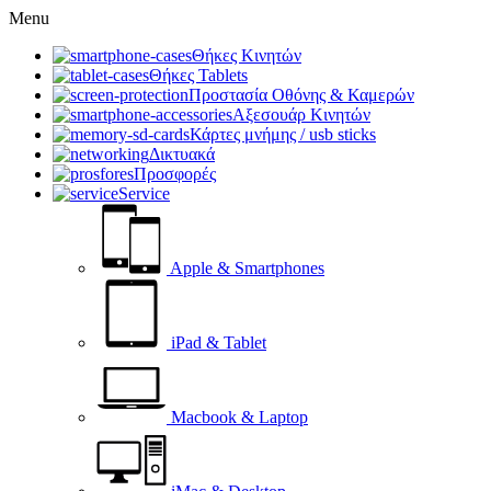
Menu
Θήκες Κινητών
Θήκες Tablets
Προστασία Οθόνης & Καμερών
Αξεσουάρ Κινητών
Κάρτες μνήμης / usb sticks
Δικτυακά
Προσφορές
Service
Apple & Smartphones
iPad & Tablet
Macbook & Laptop