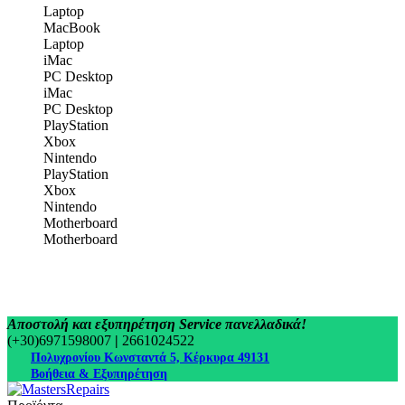
Laptop
MacBook
Laptop
iMac
PC Desktop
iMac
PC Desktop
PlayStation
Xbox
Nintendo
PlayStation
Xbox
Nintendo
Motherboard
Motherboard
Αποστολή και εξυπηρέτηση Service πανελλαδικά!
(+30)6971598007
|
2661024522
Πολυχρονίου Κωνσταντά 5, Κέρκυρα 49131
Βοήθεια & Εξυπηρέτηση