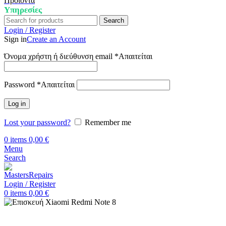
Προϊόντα
Υπηρεσίες
Search
Login / Register
Sign in
Create an Account
Όνομα χρήστη ή διεύθυνση email
*
Απαιτείται
Password
*
Απαιτείται
Log in
Lost your password?
Remember me
0
items
0,00
€
Menu
Search
Login / Register
0
items
0,00
€
Αρχική
Επισκευή Xiaomi
Xiaomi Redmi Note 8