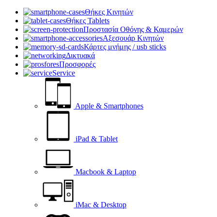
Θήκες Κινητών
Θήκες Tablets
Προστασία Οθόνης & Καμερών
Αξεσουάρ Κινητών
Κάρτες μνήμης / usb sticks
Δικτυακά
Προσφορές
Service
Apple & Smartphones
iPad & Tablet
Macbook & Laptop
iMac & Desktop