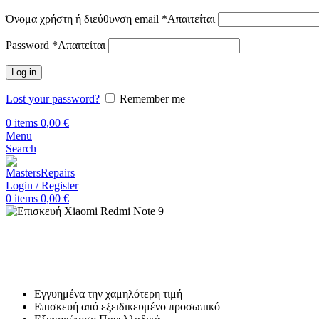
Όνομα χρήστη ή διεύθυνση email
*
Απαιτείται
Password
*
Απαιτείται
Log in
Lost your password?
Remember me
0
items
0,00
€
Menu
Search
Login / Register
0
items
0,00
€
Αρχική
Επισκευή Xiaomi
Xiaomi Redmi Note 9
Επισκευή Xiaomi Redmi Note 9
Εγγυημένα την χαμηλότερη τιμή
Επισκευή από εξειδικευμένο προσωπικό