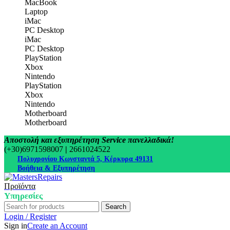
MacBook
Laptop
iMac
PC Desktop
iMac
PC Desktop
PlayStation
Xbox
Nintendo
PlayStation
Xbox
Nintendo
Motherboard
Motherboard
Αποστολή και εξυπηρέτηση Service πανελλαδικά!
(+30)6971598007
|
2661024522
Πολυχρονίου Κωνσταντά 5, Κέρκυρα 49131
Βοήθεια & Εξυπηρέτηση
Προϊόντα
Υπηρεσίες
Search
Login / Register
Sign in
Create an Account