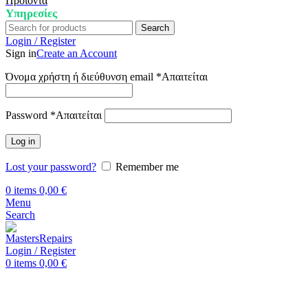
Προϊόντα
Υπηρεσίες
Search
Login / Register
Sign in
Create an Account
Όνομα χρήστη ή διεύθυνση email
*
Απαιτείται
Password
*
Απαιτείται
Log in
Lost your password?
Remember me
0
items
0,00
€
Menu
Search
Login / Register
0
items
0,00
€
Αρχική
Επισκευή Tablets
iPad Air 2