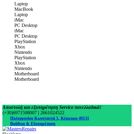
Laptop
MacBook
Laptop
iMac
PC Desktop
iMac
PC Desktop
PlayStation
Xbox
Nintendo
PlayStation
Xbox
Nintendo
Motherboard
Motherboard
Αποστολή και εξυπηρέτηση Service πανελλαδικά!
(+30)6971598007
|
2661024522
Πολυχρονίου Κωνσταντά 5, Κέρκυρα 49131
Βοήθεια & Εξυπηρέτηση