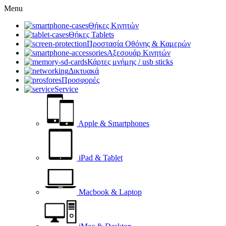
Menu
Θήκες Κινητών
Θήκες Tablets
Προστασία Οθόνης & Καμερών
Αξεσουάρ Κινητών
Κάρτες μνήμης / usb sticks
Δικτυακά
Προσφορές
Service
Apple & Smartphones
iPad & Tablet
Macbook & Laptop