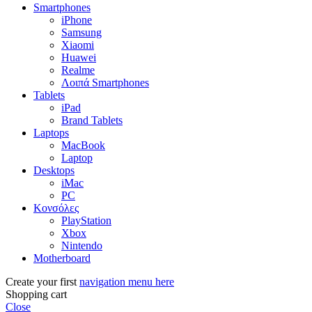
Smartphones
iPhone
Samsung
Xiaomi
Huawei
Realme
Λοιπά Smartphones
Tablets
iPad
Brand Tablets
Laptops
MacBook
Laptop
Desktops
iMac
PC
Κονσόλες
PlayStation
Xbox
Nintendo
Motherboard
Create your first
navigation menu here
Shopping cart
Close