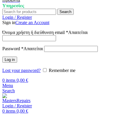
Προϊόντα
Υπηρεσίες
Search
Login / Register
Sign in
Create an Account
Όνομα χρήστη ή διεύθυνση email
*
Απαιτείται
Password
*
Απαιτείται
Log in
Lost your password?
Remember me
0
items
0,00
€
Menu
Search
Login / Register
0
items
0,00
€
Αρχική
Επισκευή Tablets
iPad 10.9″(2022)