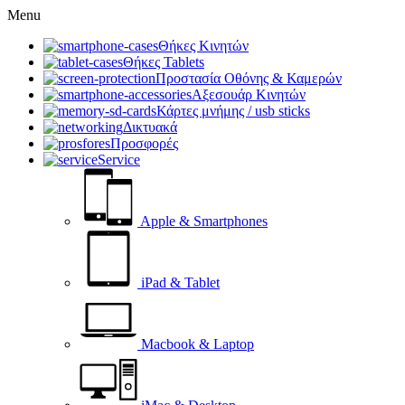
Menu
Θήκες Κινητών
Θήκες Tablets
Προστασία Οθόνης & Καμερών
Αξεσουάρ Κινητών
Κάρτες μνήμης / usb sticks
Δικτυακά
Προσφορές
Service
Apple & Smartphones
iPad & Tablet
Macbook & Laptop