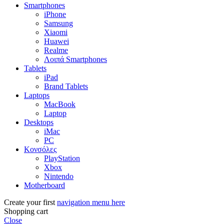
Smartphones
iPhone
Samsung
Xiaomi
Huawei
Realme
Λοιπά Smartphones
Tablets
iPad
Brand Tablets
Laptops
MacBook
Laptop
Desktops
iMac
PC
Κονσόλες
PlayStation
Xbox
Nintendo
Motherboard
Create your first
navigation menu here
Shopping cart
Close