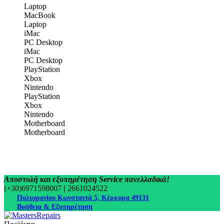
Laptop
MacBook
Laptop
iMac
PC Desktop
iMac
PC Desktop
PlayStation
Xbox
Nintendo
PlayStation
Xbox
Nintendo
Motherboard
Motherboard
Αποστολή και εξυπηρέτηση Service πανελλαδικά!
(+30)6971598007
|
2661024522
Πολυχρονίου Κωνσταντά 5, Κέρκυρα 49131
Βοήθεια & Εξυπηρέτηση