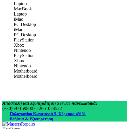
Laptop
MacBook
Laptop
iMac
PC Desktop
iMac
PC Desktop
PlayStation
Xbox
Nintendo
PlayStation
Xbox
Nintendo
Motherboard
Motherboard
Αποστολή και εξυπηρέτηση Service πανελλαδικά!
(+30)6971598007
|
2661024522
Πολυχρονίου Κωνσταντά 5, Κέρκυρα 49131
Βοήθεια & Εξυπηρέτηση