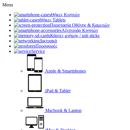
Menu
Θήκες Κινητών
Θήκες Tablets
Προστασία Οθόνης & Καμερών
Αξεσουάρ Κινητών
Κάρτες μνήμης / usb sticks
Δικτυακά
Προσφορές
Service
Apple & Smartphones
iPad & Tablet
Macbook & Laptop