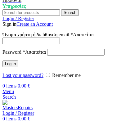
Προϊόντα
Υπηρεσίες
Search
Login / Register
Sign in
Create an Account
Όνομα χρήστη ή διεύθυνση email
*
Απαιτείται
Password
*
Απαιτείται
Log in
Lost your password?
Remember me
0
items
0,00
€
Menu
Search
Login / Register
0
items
0,00
€
Αρχική
Επισκευή Tablets
iPad Pro 11″ (2021)