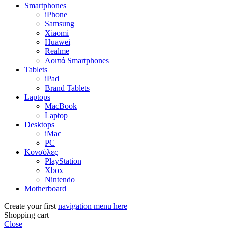
Smartphones
iPhone
Samsung
Xiaomi
Huawei
Realme
Λοιπά Smartphones
Tablets
iPad
Brand Tablets
Laptops
MacBook
Laptop
Desktops
iMac
PC
Κονσόλες
PlayStation
Xbox
Nintendo
Motherboard
Create your first
navigation menu here
Shopping cart
Close