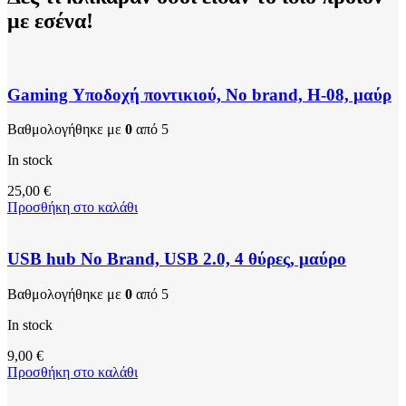
με εσένα!
Gaming Υποδοχή ποντικιού, No brand, H-08, μαύρ
Βαθμολογήθηκε με
0
από 5
In stock
25,00
€
Προσθήκη στο καλάθι
USB hub No Brand, USB 2.0, 4 θύρες, μαύρο
Βαθμολογήθηκε με
0
από 5
In stock
9,00
€
Προσθήκη στο καλάθι