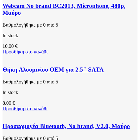
Webcam No brand BC2013, Microphone, 480p,
Μαύρο
Βαθμολογήθηκε με
0
από 5
In stock
10,00
€
Προσθήκη στο καλάθι
Θήκη Αλουμινίου ΟΕΜ για 2.5″ SATA
Βαθμολογήθηκε με
0
από 5
In stock
8,00
€
Προσθήκη στο καλάθι
Προσαρμογέα Bluetooth, No brand, V2.0, Μαύρο
Βαθμολογήθηκε με
0
από 5