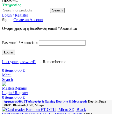
Προϊόντα
Υπηρεσίες
Search
Login / Register
Sign in
Create an Account
Όνομα χρήστη ή διεύθυνση email
*
Απαιτείται
Password
*
Απαιτείται
Log in
Lost your password?
Remember me
0
items
0,00
€
Menu
Search
Login / Register
0
items
0,00
€
Αρχική σελίδα
IT αξεσουάρ & Gaming
Ποντίκια & Mousepads
Ποντίκι Fude
i360D, Bluetooth, USB, Μαυρο