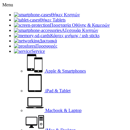
Menu
Θήκες Κινητών
Θήκες Tablets
Προστασία Οθόνης & Καμερών
Αξεσουάρ Κινητών
Κάρτες μνήμης / usb sticks
Δικτυακά
Προσφορές
Service
Apple & Smartphones
iPad & Tablet
Macbook & Laptop